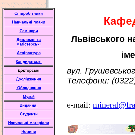
Співробітники
К
а
ф
е
Навчальні плани
Семінари
Львівського н
Дипломні та
магістерські
ім
Аспірантура
Кандидатські
вул. Грушевськог
Докторські
Телефони: (0322)
Дослідження
Обладнання
Музей
e-mail:
mineral@fra
Видання
Студенти
Навчальні матеріали
Новини